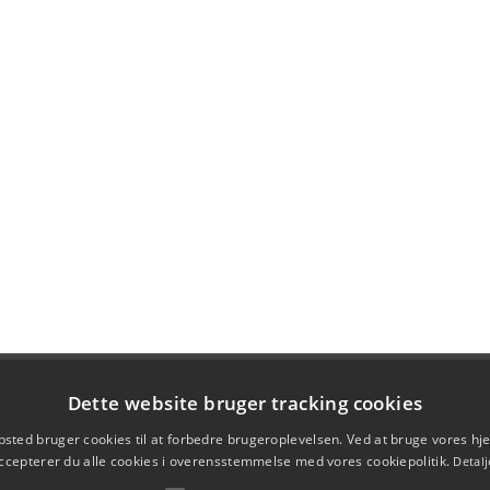
Dette website bruger tracking cookies
sted bruger cookies til at forbedre brugeroplevelsen. Ved at bruge vores 
ccepterer du alle cookies i overensstemmelse med vores cookiepolitik.
Detalj