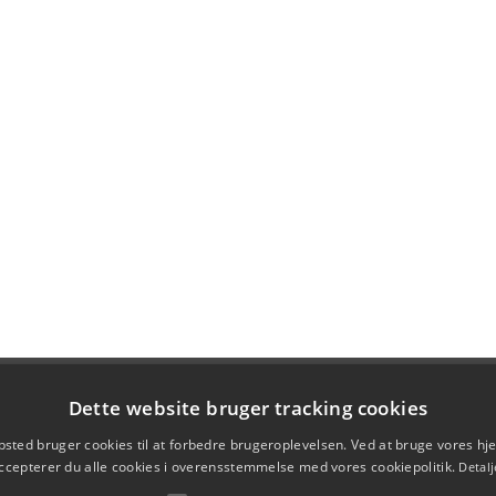
Dette website bruger tracking cookies
sted bruger cookies til at forbedre brugeroplevelsen. Ved at bruge vores 
ccepterer du alle cookies i overensstemmelse med vores cookiepolitik.
Detalj