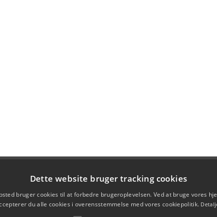
Dette website bruger tracking cookies
sted bruger cookies til at forbedre brugeroplevelsen. Ved at bruge vores 
ccepterer du alle cookies i overensstemmelse med vores cookiepolitik.
Detalj