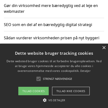
Gør din virksomhed mere bæredygtig ved at leje en
webmaster
SEO som en del af en bæredygtig digital strategi
Sådan vurderer virksomheden prisen på nyt byggeri
×
Sådan får du hjælp til en hjemmeside uden binding
Dette website bruger tracking cookies
Dette websted bruger cookies til at forbedre brugeroplevelsen. Ved
at bruge vores hjemmeside accepterer du alle cookies i
overensstemmelse med vores cookiepolitik.
Detaljer
Copyright 2026 - Pilanto Aps
STRENGT NØDVENDIGE
Om / kontakt
Blog
Betingelser
TILLAD COOKIES
TILLAD IKKE COOKIES
VIS DETALJER