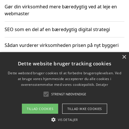
Gør din virksomhed mere bæredygtig ved at leje en
webmaster
SEO som en del af en bæredygtig digital strategi
Sådan vurderer virksomheden prisen på nyt byggeri
×
Sådan får du hjælp til en hjemmeside uden binding
Dette website bruger tracking cookies
Dette websted bruger cookies til at forbedre brugeroplevelsen. Ved
at bruge vores hjemmeside accepterer du alle cookies i
overensstemmelse med vores cookiepolitik.
Detaljer
Copyright 2026 - Pilanto Aps
STRENGT NØDVENDIGE
Om / kontakt
Blog
Betingelser
TILLAD COOKIES
TILLAD IKKE COOKIES
VIS DETALJER