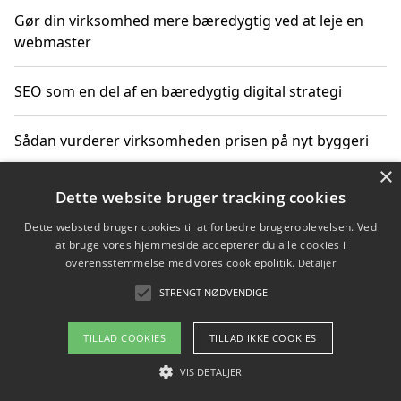
Gør din virksomhed mere bæredygtig ved at leje en
webmaster
SEO som en del af en bæredygtig digital strategi
Sådan vurderer virksomheden prisen på nyt byggeri
×
Sådan får du hjælp til en hjemmeside uden binding
Dette website bruger tracking cookies
Dette websted bruger cookies til at forbedre brugeroplevelsen. Ved
at bruge vores hjemmeside accepterer du alle cookies i
overensstemmelse med vores cookiepolitik.
Detaljer
Copyright 2026 - Pilanto Aps
STRENGT NØDVENDIGE
Om / kontakt
Blog
Betingelser
TILLAD COOKIES
TILLAD IKKE COOKIES
VIS DETALJER