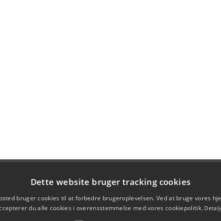
Dette website bruger tracking cookies
sted bruger cookies til at forbedre brugeroplevelsen. Ved at bruge vores 
ccepterer du alle cookies i overensstemmelse med vores cookiepolitik.
Detalj