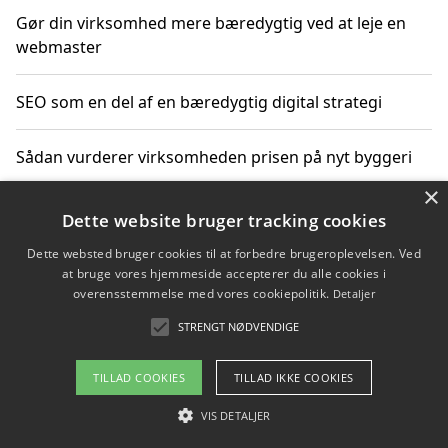
Gør din virksomhed mere bæredygtig ved at leje en
webmaster
SEO som en del af en bæredygtig digital strategi
Sådan vurderer virksomheden prisen på nyt byggeri
×
Sådan får du hjælp til en hjemmeside uden binding
Dette website bruger tracking cookies
Dette websted bruger cookies til at forbedre brugeroplevelsen. Ved
at bruge vores hjemmeside accepterer du alle cookies i
overensstemmelse med vores cookiepolitik.
Detaljer
Copyright 2026 - Pilanto Aps
STRENGT NØDVENDIGE
Om / kontakt
Blog
Betingelser
TILLAD COOKIES
TILLAD IKKE COOKIES
VIS DETALJER