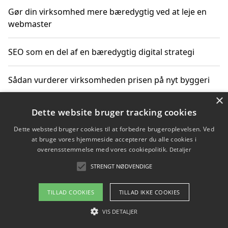
Gør din virksomhed mere bæredygtig ved at leje en
webmaster
SEO som en del af en bæredygtig digital strategi
Sådan vurderer virksomheden prisen på nyt byggeri
×
Sådan får du hjælp til en hjemmeside uden binding
Dette website bruger tracking cookies
Dette websted bruger cookies til at forbedre brugeroplevelsen. Ved
at bruge vores hjemmeside accepterer du alle cookies i
overensstemmelse med vores cookiepolitik.
Detaljer
Copyright 2026 - Pilanto Aps
STRENGT NØDVENDIGE
Om / kontakt
Blog
Betingelser
TILLAD COOKIES
TILLAD IKKE COOKIES
VIS DETALJER