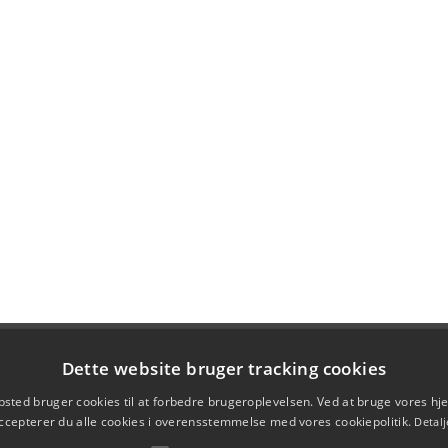
Dette website bruger tracking cookies
sted bruger cookies til at forbedre brugeroplevelsen. Ved at bruge vores 
ccepterer du alle cookies i overensstemmelse med vores cookiepolitik.
Detalj