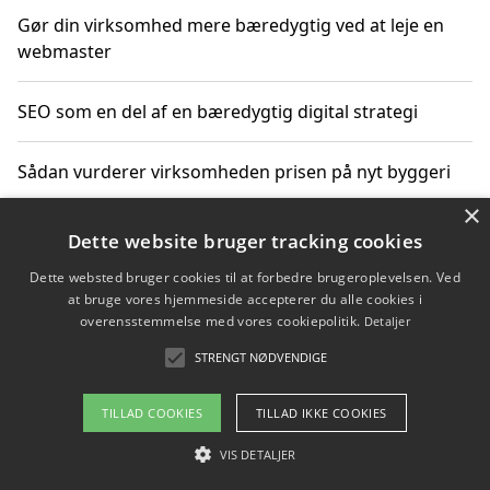
Gør din virksomhed mere bæredygtig ved at leje en
webmaster
SEO som en del af en bæredygtig digital strategi
Sådan vurderer virksomheden prisen på nyt byggeri
×
Sådan får du hjælp til en hjemmeside uden binding
Dette website bruger tracking cookies
Dette websted bruger cookies til at forbedre brugeroplevelsen. Ved
at bruge vores hjemmeside accepterer du alle cookies i
overensstemmelse med vores cookiepolitik.
Detaljer
Copyright 2026 - Pilanto Aps
STRENGT NØDVENDIGE
Om / kontakt
Blog
Betingelser
TILLAD COOKIES
TILLAD IKKE COOKIES
VIS DETALJER