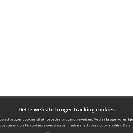
Dette website bruger tracking cookies
sted bruger cookies til at forbedre brugeroplevelsen. Ved at bruge vores 
ccepterer du alle cookies i overensstemmelse med vores cookiepolitik.
Detalj