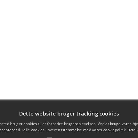
Dette website bruger tracking cookies
sted bruger cookies til at forbedre brugeroplevelsen. Ved at bruge vores 
ccepterer du alle cookies i overensstemmelse med vores cookiepolitik.
Detalj