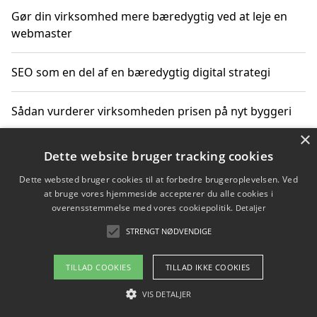
Gør din virksomhed mere bæredygtig ved at leje en
webmaster
SEO som en del af en bæredygtig digital strategi
Sådan vurderer virksomheden prisen på nyt byggeri
×
Sådan får du hjælp til en hjemmeside uden binding
Dette website bruger tracking cookies
Dette websted bruger cookies til at forbedre brugeroplevelsen. Ved
at bruge vores hjemmeside accepterer du alle cookies i
overensstemmelse med vores cookiepolitik.
Detaljer
Copyright 2026 - Pilanto Aps
STRENGT NØDVENDIGE
Om / kontakt
Blog
Betingelser
TILLAD COOKIES
TILLAD IKKE COOKIES
VIS DETALJER