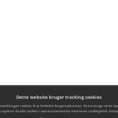
Dette website bruger tracking cookies
sted bruger cookies til at forbedre brugeroplevelsen. Ved at bruge vores 
ccepterer du alle cookies i overensstemmelse med vores cookiepolitik.
Detalj