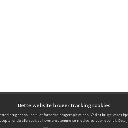
Dette website bruger tracking cookies
sted bruger cookies til at forbedre brugeroplevelsen. Ved at bruge vores 
ccepterer du alle cookies i overensstemmelse med vores cookiepolitik.
Detalj