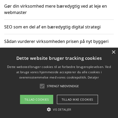
Gør din virksomhed mere bæredygtig ved at leje en
webmaster
SEO som en del af en bæredygtig digital strategi
Sådan vurderer virksomheden prisen på nyt byggeri
×
Sådan får du hjælp til en hjemmeside uden binding
Dette website bruger tracking cookies
Dette websted bruger cookies til at forbedre brugeroplevelsen. Ved
at bruge vores hjemmeside accepterer du alle cookies i
overensstemmelse med vores cookiepolitik.
Detaljer
Copyright 2026 - Pilanto Aps
STRENGT NØDVENDIGE
Om / kontakt
Blog
Betingelser
TILLAD COOKIES
TILLAD IKKE COOKIES
VIS DETALJER