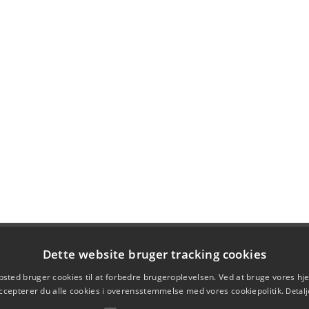
Dette website bruger tracking cookies
sted bruger cookies til at forbedre brugeroplevelsen. Ved at bruge vores 
ccepterer du alle cookies i overensstemmelse med vores cookiepolitik.
Detalj