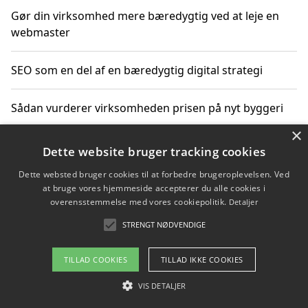
Gør din virksomhed mere bæredygtig ved at leje en
webmaster
SEO som en del af en bæredygtig digital strategi
Sådan vurderer virksomheden prisen på nyt byggeri
×
Sådan får du hjælp til en hjemmeside uden binding
Dette website bruger tracking cookies
Dette websted bruger cookies til at forbedre brugeroplevelsen. Ved
at bruge vores hjemmeside accepterer du alle cookies i
overensstemmelse med vores cookiepolitik.
Detaljer
Copyright 2026 - Pilanto Aps
STRENGT NØDVENDIGE
Om / kontakt
Blog
Betingelser
TILLAD COOKIES
TILLAD IKKE COOKIES
VIS DETALJER