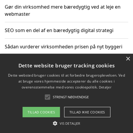
Gør din virksomhed mere bæredygtig ved at leje en
webmaster
SEO som en del af en bæredygtig digital strategi
Sådan vurderer virksomheden prisen på nyt byggeri
×
Sådan får du hjælp til en hjemmeside uden binding
Dette website bruger tracking cookies
Dette websted bruger cookies til at forbedre brugeroplevelsen. Ved
at bruge vores hjemmeside accepterer du alle cookies i
overensstemmelse med vores cookiepolitik.
Detaljer
Copyright 2026 - Pilanto Aps
STRENGT NØDVENDIGE
Om / kontakt
Blog
Betingelser
TILLAD COOKIES
TILLAD IKKE COOKIES
VIS DETALJER