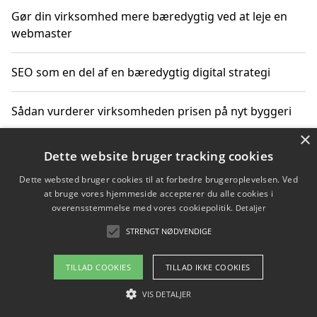
Gør din virksomhed mere bæredygtig ved at leje en
webmaster
SEO som en del af en bæredygtig digital strategi
Sådan vurderer virksomheden prisen på nyt byggeri
×
Sådan får du hjælp til en hjemmeside uden binding
Dette website bruger tracking cookies
Dette websted bruger cookies til at forbedre brugeroplevelsen. Ved
at bruge vores hjemmeside accepterer du alle cookies i
overensstemmelse med vores cookiepolitik.
Detaljer
Copyright 2026 - Pilanto Aps
STRENGT NØDVENDIGE
Om / kontakt
Blog
Betingelser
TILLAD COOKIES
TILLAD IKKE COOKIES
VIS DETALJER