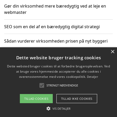
Gør din virksomhed mere bæredygtig ved at leje en
webmaster
SEO som en del af en bæredygtig digital strategi
Sådan vurderer virksomheden prisen på nyt byggeri
×
Sådan får du hjælp til en hjemmeside uden binding
Dette website bruger tracking cookies
Dette websted bruger cookies til at forbedre brugeroplevelsen. Ved
at bruge vores hjemmeside accepterer du alle cookies i
overensstemmelse med vores cookiepolitik.
Detaljer
Copyright 2026 - Pilanto Aps
STRENGT NØDVENDIGE
Om / kontakt
Blog
Betingelser
TILLAD COOKIES
TILLAD IKKE COOKIES
VIS DETALJER