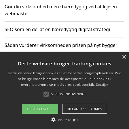
Gør din virksomhed mere bæredygtig ved at leje en
webmaster
SEO som en del af en bæredygtig digital strategi
Sådan vurderer virksomheden prisen på nyt byggeri
×
Sådan får du hjælp til en hjemmeside uden binding
Dette website bruger tracking cookies
Dette websted bruger cookies til at forbedre brugeroplevelsen. Ved
at bruge vores hjemmeside accepterer du alle cookies i
overensstemmelse med vores cookiepolitik.
Detaljer
Copyright 2026 - Pilanto Aps
STRENGT NØDVENDIGE
Om / kontakt
Blog
Betingelser
TILLAD COOKIES
TILLAD IKKE COOKIES
VIS DETALJER