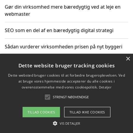
Gør din virksomhed mere bæredygtig ved at leje en
webmaster
SEO som en del af en bæredygtig digital strategi
Sådan vurderer virksomheden prisen på nyt byggeri
×
Sådan får du hjælp til en hjemmeside uden binding
Dette website bruger tracking cookies
Dette websted bruger cookies til at forbedre brugeroplevelsen. Ved
at bruge vores hjemmeside accepterer du alle cookies i
overensstemmelse med vores cookiepolitik.
Detaljer
Copyright 2026 - Pilanto Aps
STRENGT NØDVENDIGE
Om / kontakt
Blog
Betingelser
TILLAD COOKIES
TILLAD IKKE COOKIES
VIS DETALJER