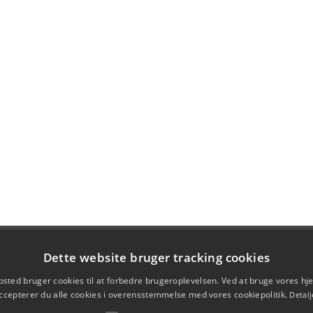
Dette website bruger tracking cookies
sted bruger cookies til at forbedre brugeroplevelsen. Ved at bruge vores 
ccepterer du alle cookies i overensstemmelse med vores cookiepolitik.
Detalj