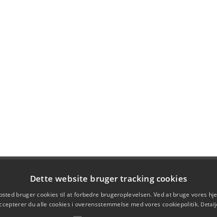
Dette website bruger tracking cookies
sted bruger cookies til at forbedre brugeroplevelsen. Ved at bruge vores 
ccepterer du alle cookies i overensstemmelse med vores cookiepolitik.
Detalj