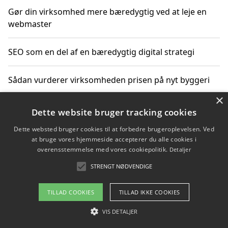
Gør din virksomhed mere bæredygtig ved at leje en
webmaster
SEO som en del af en bæredygtig digital strategi
Sådan vurderer virksomheden prisen på nyt byggeri
×
Sådan får du hjælp til en hjemmeside uden binding
Dette website bruger tracking cookies
Dette websted bruger cookies til at forbedre brugeroplevelsen. Ved
at bruge vores hjemmeside accepterer du alle cookies i
overensstemmelse med vores cookiepolitik.
Detaljer
Copyright 2026 - Pilanto Aps
STRENGT NØDVENDIGE
Om / kontakt
Blog
Betingelser
TILLAD COOKIES
TILLAD IKKE COOKIES
VIS DETALJER