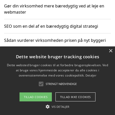
Gør din virksomhed mere bæredygtig ved at leje en
webmaster
SEO som en del af en bæredygtig digital strategi
Sådan vurderer virksomheden prisen på nyt byggeri
×
Sådan får du hjælp til en hjemmeside uden binding
Dette website bruger tracking cookies
Dette websted bruger cookies til at forbedre brugeroplevelsen. Ved
at bruge vores hjemmeside accepterer du alle cookies i
overensstemmelse med vores cookiepolitik.
Detaljer
Copyright 2026 - Pilanto Aps
STRENGT NØDVENDIGE
Om / kontakt
Blog
Betingelser
TILLAD COOKIES
TILLAD IKKE COOKIES
VIS DETALJER