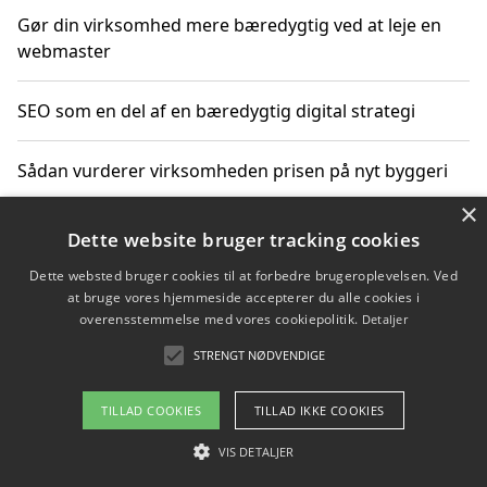
Gør din virksomhed mere bæredygtig ved at leje en
webmaster
SEO som en del af en bæredygtig digital strategi
Sådan vurderer virksomheden prisen på nyt byggeri
×
Sådan får du hjælp til en hjemmeside uden binding
Dette website bruger tracking cookies
Dette websted bruger cookies til at forbedre brugeroplevelsen. Ved
at bruge vores hjemmeside accepterer du alle cookies i
overensstemmelse med vores cookiepolitik.
Detaljer
Copyright 2026 - Pilanto Aps
STRENGT NØDVENDIGE
Om / kontakt
Blog
Betingelser
TILLAD COOKIES
TILLAD IKKE COOKIES
VIS DETALJER