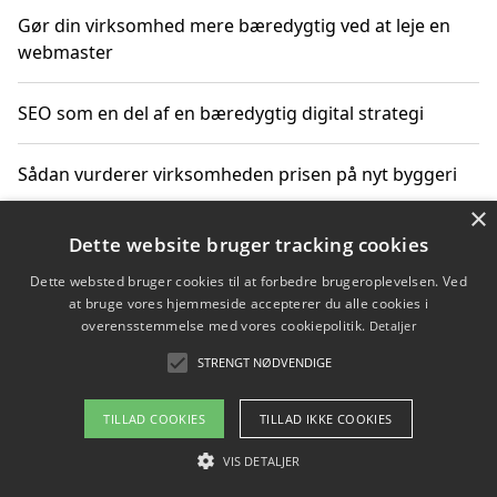
Gør din virksomhed mere bæredygtig ved at leje en
webmaster
SEO som en del af en bæredygtig digital strategi
Sådan vurderer virksomheden prisen på nyt byggeri
×
Sådan får du hjælp til en hjemmeside uden binding
Dette website bruger tracking cookies
Dette websted bruger cookies til at forbedre brugeroplevelsen. Ved
at bruge vores hjemmeside accepterer du alle cookies i
overensstemmelse med vores cookiepolitik.
Detaljer
Copyright 2026 - Pilanto Aps
STRENGT NØDVENDIGE
Om / kontakt
Blog
Betingelser
TILLAD COOKIES
TILLAD IKKE COOKIES
VIS DETALJER