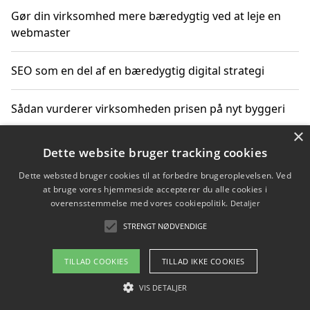
Gør din virksomhed mere bæredygtig ved at leje en
webmaster
SEO som en del af en bæredygtig digital strategi
Sådan vurderer virksomheden prisen på nyt byggeri
×
Sådan får du hjælp til en hjemmeside uden binding
Dette website bruger tracking cookies
Dette websted bruger cookies til at forbedre brugeroplevelsen. Ved
at bruge vores hjemmeside accepterer du alle cookies i
overensstemmelse med vores cookiepolitik.
Detaljer
Copyright 2026 - Pilanto Aps
STRENGT NØDVENDIGE
Om / kontakt
Blog
Betingelser
TILLAD COOKIES
TILLAD IKKE COOKIES
VIS DETALJER