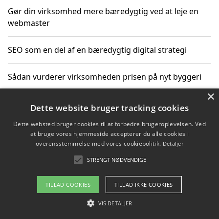
Gør din virksomhed mere bæredygtig ved at leje en
webmaster
SEO som en del af en bæredygtig digital strategi
Sådan vurderer virksomheden prisen på nyt byggeri
×
Sådan får du hjælp til en hjemmeside uden binding
Dette website bruger tracking cookies
Dette websted bruger cookies til at forbedre brugeroplevelsen. Ved
at bruge vores hjemmeside accepterer du alle cookies i
overensstemmelse med vores cookiepolitik.
Detaljer
Copyright 2026 - Pilanto Aps
STRENGT NØDVENDIGE
Om / kontakt
Blog
Betingelser
TILLAD COOKIES
TILLAD IKKE COOKIES
VIS DETALJER