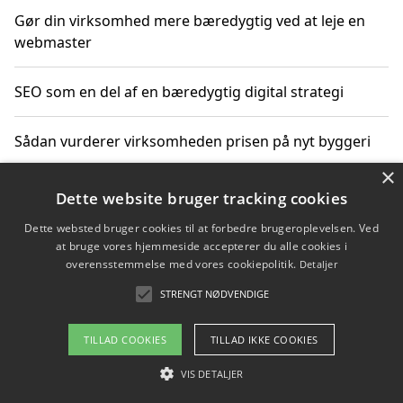
Gør din virksomhed mere bæredygtig ved at leje en
webmaster
SEO som en del af en bæredygtig digital strategi
Sådan vurderer virksomheden prisen på nyt byggeri
×
Sådan får du hjælp til en hjemmeside uden binding
Dette website bruger tracking cookies
Dette websted bruger cookies til at forbedre brugeroplevelsen. Ved
at bruge vores hjemmeside accepterer du alle cookies i
overensstemmelse med vores cookiepolitik.
Detaljer
Copyright 2026 - Pilanto Aps
STRENGT NØDVENDIGE
Om / kontakt
Blog
Betingelser
TILLAD COOKIES
TILLAD IKKE COOKIES
VIS DETALJER