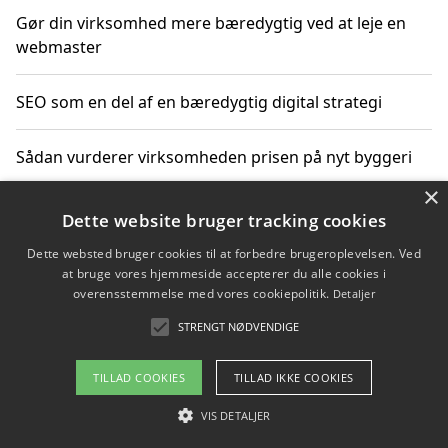
Gør din virksomhed mere bæredygtig ved at leje en
webmaster
SEO som en del af en bæredygtig digital strategi
Sådan vurderer virksomheden prisen på nyt byggeri
×
Sådan får du hjælp til en hjemmeside uden binding
Dette website bruger tracking cookies
Dette websted bruger cookies til at forbedre brugeroplevelsen. Ved
at bruge vores hjemmeside accepterer du alle cookies i
overensstemmelse med vores cookiepolitik.
Detaljer
Copyright 2026 - Pilanto Aps
STRENGT NØDVENDIGE
Om / kontakt
Blog
Betingelser
TILLAD COOKIES
TILLAD IKKE COOKIES
VIS DETALJER