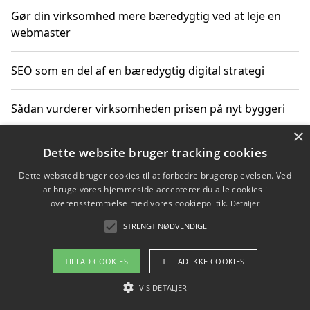
Gør din virksomhed mere bæredygtig ved at leje en
webmaster
SEO som en del af en bæredygtig digital strategi
Sådan vurderer virksomheden prisen på nyt byggeri
×
Sådan får du hjælp til en hjemmeside uden binding
Dette website bruger tracking cookies
Dette websted bruger cookies til at forbedre brugeroplevelsen. Ved
at bruge vores hjemmeside accepterer du alle cookies i
overensstemmelse med vores cookiepolitik.
Detaljer
Copyright 2026 - Pilanto Aps
STRENGT NØDVENDIGE
Om / kontakt
Blog
Betingelser
TILLAD COOKIES
TILLAD IKKE COOKIES
VIS DETALJER