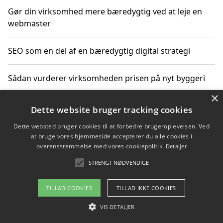
Gør din virksomhed mere bæredygtig ved at leje en
webmaster
SEO som en del af en bæredygtig digital strategi
Sådan vurderer virksomheden prisen på nyt byggeri
×
Sådan får du hjælp til en hjemmeside uden binding
Dette website bruger tracking cookies
Dette websted bruger cookies til at forbedre brugeroplevelsen. Ved
at bruge vores hjemmeside accepterer du alle cookies i
overensstemmelse med vores cookiepolitik.
Detaljer
Copyright 2026 - Pilanto Aps
STRENGT NØDVENDIGE
Om / kontakt
Blog
Betingelser
TILLAD COOKIES
TILLAD IKKE COOKIES
VIS DETALJER