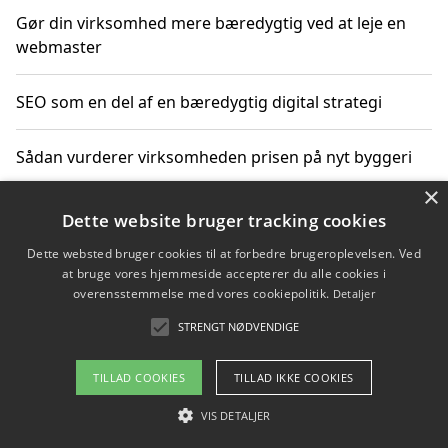
Gør din virksomhed mere bæredygtig ved at leje en
webmaster
SEO som en del af en bæredygtig digital strategi
Sådan vurderer virksomheden prisen på nyt byggeri
×
Sådan får du hjælp til en hjemmeside uden binding
Dette website bruger tracking cookies
Dette websted bruger cookies til at forbedre brugeroplevelsen. Ved
at bruge vores hjemmeside accepterer du alle cookies i
overensstemmelse med vores cookiepolitik.
Detaljer
Copyright 2026 - Pilanto Aps
STRENGT NØDVENDIGE
Om / kontakt
Blog
Betingelser
TILLAD COOKIES
TILLAD IKKE COOKIES
VIS DETALJER