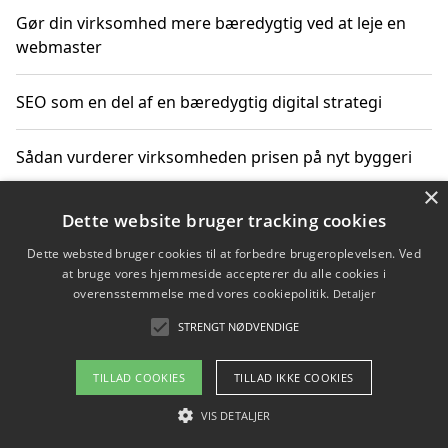
Gør din virksomhed mere bæredygtig ved at leje en
webmaster
SEO som en del af en bæredygtig digital strategi
Sådan vurderer virksomheden prisen på nyt byggeri
×
Sådan får du hjælp til en hjemmeside uden binding
Dette website bruger tracking cookies
Dette websted bruger cookies til at forbedre brugeroplevelsen. Ved
at bruge vores hjemmeside accepterer du alle cookies i
overensstemmelse med vores cookiepolitik.
Detaljer
Copyright 2026 - Pilanto Aps
STRENGT NØDVENDIGE
Om / kontakt
Blog
Betingelser
TILLAD COOKIES
TILLAD IKKE COOKIES
VIS DETALJER