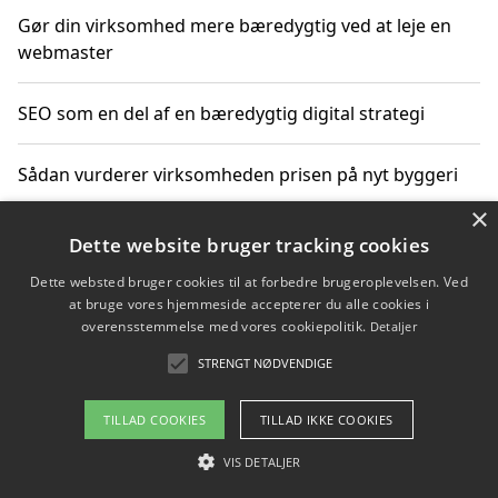
Gør din virksomhed mere bæredygtig ved at leje en
webmaster
SEO som en del af en bæredygtig digital strategi
Sådan vurderer virksomheden prisen på nyt byggeri
×
Sådan får du hjælp til en hjemmeside uden binding
Dette website bruger tracking cookies
Dette websted bruger cookies til at forbedre brugeroplevelsen. Ved
at bruge vores hjemmeside accepterer du alle cookies i
overensstemmelse med vores cookiepolitik.
Detaljer
Copyright 2026 - Pilanto Aps
STRENGT NØDVENDIGE
Om / kontakt
Blog
Betingelser
TILLAD COOKIES
TILLAD IKKE COOKIES
VIS DETALJER