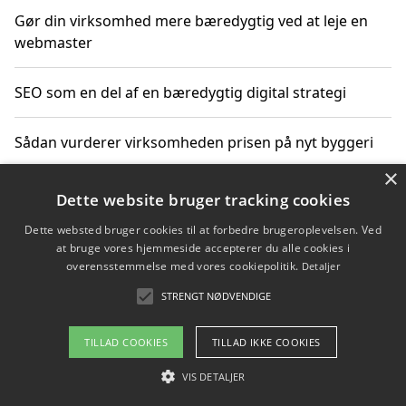
Gør din virksomhed mere bæredygtig ved at leje en
webmaster
SEO som en del af en bæredygtig digital strategi
Sådan vurderer virksomheden prisen på nyt byggeri
×
Sådan får du hjælp til en hjemmeside uden binding
Dette website bruger tracking cookies
Dette websted bruger cookies til at forbedre brugeroplevelsen. Ved
at bruge vores hjemmeside accepterer du alle cookies i
overensstemmelse med vores cookiepolitik.
Detaljer
Copyright 2026 - Pilanto Aps
STRENGT NØDVENDIGE
Om / kontakt
Blog
Betingelser
TILLAD COOKIES
TILLAD IKKE COOKIES
VIS DETALJER