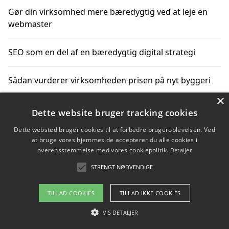
Gør din virksomhed mere bæredygtig ved at leje en
webmaster
SEO som en del af en bæredygtig digital strategi
Sådan vurderer virksomheden prisen på nyt byggeri
×
Sådan får du hjælp til en hjemmeside uden binding
Dette website bruger tracking cookies
Dette websted bruger cookies til at forbedre brugeroplevelsen. Ved
at bruge vores hjemmeside accepterer du alle cookies i
overensstemmelse med vores cookiepolitik.
Detaljer
Copyright 2026 - Pilanto Aps
STRENGT NØDVENDIGE
Om / kontakt
Blog
Betingelser
TILLAD COOKIES
TILLAD IKKE COOKIES
VIS DETALJER