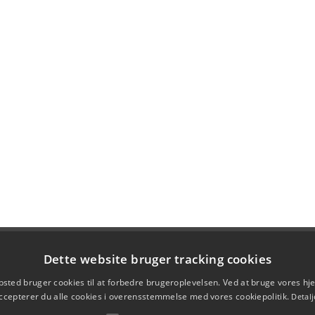
Dette website bruger tracking cookies
sted bruger cookies til at forbedre brugeroplevelsen. Ved at bruge vores 
ccepterer du alle cookies i overensstemmelse med vores cookiepolitik.
Detalj