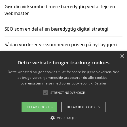
Gør din virksomhed mere bæredygtig ved at leje en
webmaster
SEO som en del af en bæredygtig digital strategi
Sådan vurderer virksomheden prisen på nyt byggeri
×
Sådan får du hjælp til en hjemmeside uden binding
Dette website bruger tracking cookies
Dette websted bruger cookies til at forbedre brugeroplevelsen. Ved
at bruge vores hjemmeside accepterer du alle cookies i
overensstemmelse med vores cookiepolitik.
Detaljer
Copyright 2026 - Pilanto Aps
STRENGT NØDVENDIGE
Om / kontakt
Blog
Betingelser
TILLAD COOKIES
TILLAD IKKE COOKIES
VIS DETALJER