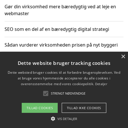
Gør din virksomhed mere bæredygtig ved at leje en
webmaster
SEO som en del af en bæredygtig digital strategi
Sådan vurderer virksomheden prisen på nyt byggeri
×
Sådan får du hjælp til en hjemmeside uden binding
Dette website bruger tracking cookies
Dette websted bruger cookies til at forbedre brugeroplevelsen. Ved
at bruge vores hjemmeside accepterer du alle cookies i
overensstemmelse med vores cookiepolitik.
Detaljer
Copyright 2026 - Pilanto Aps
STRENGT NØDVENDIGE
Om / kontakt
Blog
Betingelser
TILLAD COOKIES
TILLAD IKKE COOKIES
VIS DETALJER