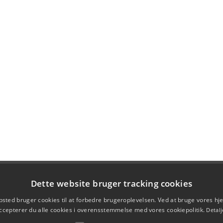
Dette website bruger tracking cookies
sted bruger cookies til at forbedre brugeroplevelsen. Ved at bruge vores 
ccepterer du alle cookies i overensstemmelse med vores cookiepolitik.
Detalj