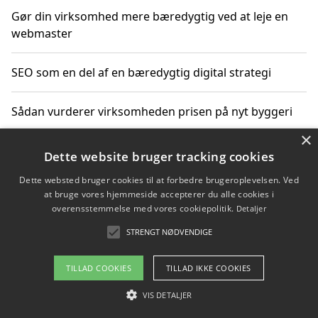
Gør din virksomhed mere bæredygtig ved at leje en
webmaster
SEO som en del af en bæredygtig digital strategi
Sådan vurderer virksomheden prisen på nyt byggeri
×
Sådan får du hjælp til en hjemmeside uden binding
Dette website bruger tracking cookies
Dette websted bruger cookies til at forbedre brugeroplevelsen. Ved
at bruge vores hjemmeside accepterer du alle cookies i
overensstemmelse med vores cookiepolitik.
Detaljer
Copyright 2026 - Pilanto Aps
STRENGT NØDVENDIGE
Om / kontakt
Blog
Betingelser
TILLAD COOKIES
TILLAD IKKE COOKIES
VIS DETALJER