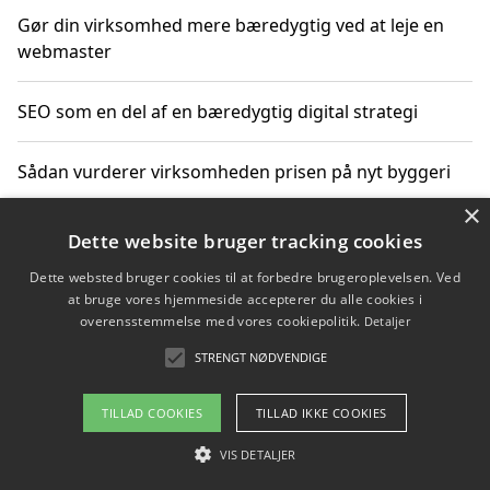
Gør din virksomhed mere bæredygtig ved at leje en
webmaster
SEO som en del af en bæredygtig digital strategi
Sådan vurderer virksomheden prisen på nyt byggeri
×
Sådan får du hjælp til en hjemmeside uden binding
Dette website bruger tracking cookies
Dette websted bruger cookies til at forbedre brugeroplevelsen. Ved
at bruge vores hjemmeside accepterer du alle cookies i
overensstemmelse med vores cookiepolitik.
Detaljer
Copyright 2026 - Pilanto Aps
STRENGT NØDVENDIGE
Om / kontakt
Blog
Betingelser
TILLAD COOKIES
TILLAD IKKE COOKIES
VIS DETALJER