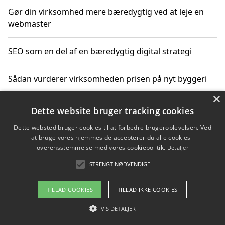
Gør din virksomhed mere bæredygtig ved at leje en
webmaster
SEO som en del af en bæredygtig digital strategi
Sådan vurderer virksomheden prisen på nyt byggeri
×
Sådan får du hjælp til en hjemmeside uden binding
Dette website bruger tracking cookies
Dette websted bruger cookies til at forbedre brugeroplevelsen. Ved
at bruge vores hjemmeside accepterer du alle cookies i
overensstemmelse med vores cookiepolitik.
Detaljer
Copyright 2026 - Pilanto Aps
STRENGT NØDVENDIGE
Om / kontakt
Blog
Betingelser
TILLAD COOKIES
TILLAD IKKE COOKIES
VIS DETALJER