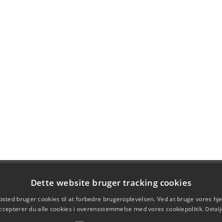
Dette website bruger tracking cookies
sted bruger cookies til at forbedre brugeroplevelsen. Ved at bruge vores 
ccepterer du alle cookies i overensstemmelse med vores cookiepolitik.
Detalj