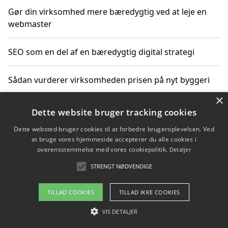
Gør din virksomhed mere bæredygtig ved at leje en
webmaster
SEO som en del af en bæredygtig digital strategi
Sådan vurderer virksomheden prisen på nyt byggeri
×
Sådan får du hjælp til en hjemmeside uden binding
Dette website bruger tracking cookies
Dette websted bruger cookies til at forbedre brugeroplevelsen. Ved
at bruge vores hjemmeside accepterer du alle cookies i
overensstemmelse med vores cookiepolitik.
Detaljer
Copyright 2026 - Pilanto Aps
STRENGT NØDVENDIGE
Om / kontakt
Blog
Betingelser
TILLAD COOKIES
TILLAD IKKE COOKIES
VIS DETALJER